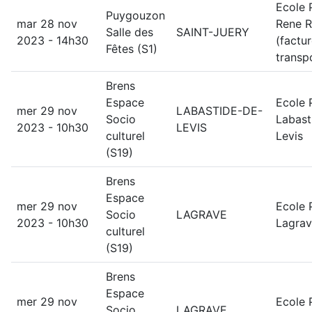
Ecole 
Puygouzon
mar 28 nov
Rene R
Salle des
SAINT-JUERY
2023 - 14h30
(factu
Fêtes (S1)
transp
Brens
Espace
Ecole 
mer 29 nov
LABASTIDE-DE-
Socio
Labast
2023 - 10h30
LEVIS
culturel
Levis
(S19)
Brens
Espace
mer 29 nov
Ecole 
Socio
LAGRAVE
2023 - 10h30
Lagra
culturel
(S19)
Brens
Espace
mer 29 nov
Ecole 
Socio
LAGRAVE