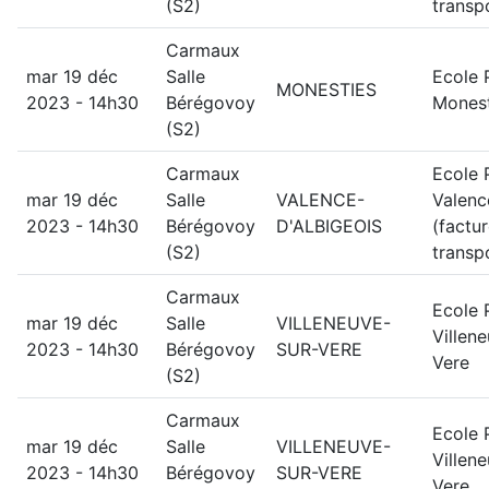
(S2)
transp
Carmaux
mar 19 déc
Salle
Ecole 
MONESTIES
2023 - 14h30
Bérégovoy
Monest
(S2)
Carmaux
Ecole 
mar 19 déc
Salle
VALENCE-
Valenc
2023 - 14h30
Bérégovoy
D'ALBIGEOIS
(factu
(S2)
transp
Carmaux
Ecole 
mar 19 déc
Salle
VILLENEUVE-
Villen
2023 - 14h30
Bérégovoy
SUR-VERE
Vere
(S2)
Carmaux
Ecole 
mar 19 déc
Salle
VILLENEUVE-
Villen
2023 - 14h30
Bérégovoy
SUR-VERE
Vere