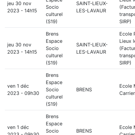
jeu 30 nov
SAINT-LIEUX-
Socio
(Factu
2023 - 14h15
LES-LAVAUR
culturel
transp
(S19)
SIRP)
Brens
Ecole 
Espace
Lieux 
jeu 30 nov
SAINT-LIEUX-
Socio
(Factu
2023 - 14h15
LES-LAVAUR
culturel
transp
(S19)
SIRP)
Brens
Espace
ven 1 déc
Ecole 
Socio
BRENS
2023 - 09h30
Carrier
culturel
(S19)
Brens
Espace
ven 1 déc
Ecole 
Socio
BRENS
2023 - 09h30
Carrier